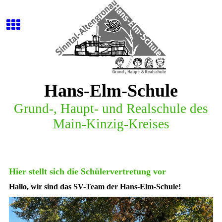
Hans-Elm-Schule
G
r
u
n
d
-
,
H
a
u
p
t
-
u
n
d
R
e
a
l
s
c
h
u
l
e
d
e
s
M
a
i
n
-
K
i
n
z
i
g
-
K
r
e
i
s
e
s
Hier stellt sich die Schülervertretung vor
Hallo, wir sind das SV-Team der Hans-Elm-Schule!