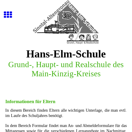
Hans-Elm-Schule
G
r
u
n
d
-
,
H
a
u
p
t
-
u
n
d
R
e
a
l
s
c
h
u
l
e
d
e
s
M
a
i
n
-
K
i
n
z
i
g
-
K
r
e
i
s
e
s
Informationen für Eltern
In diesem Bereich finden Eltern alle wichtigen Unterlage, die man evtl.
im Laufe des Schuljahres benötigt.
In dem Bereich Formular findet man An- und Abmeldeformulare für das
Mittagessen sowie für die verschiedenen Lernangebote im Nachmittag.