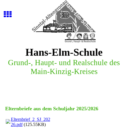
Hans-Elm-Schule
G
r
u
n
d
-
,
H
a
u
p
t
-
u
n
d
R
e
a
l
s
c
h
u
l
e
d
e
s
M
a
i
n
-
K
i
n
z
i
g
-
K
r
e
i
s
e
s
Elternbriefe aus dem Schuljahr 2025/2026
Elternbrief_2_SJ_2025-
26.pdf
(125.55KB)