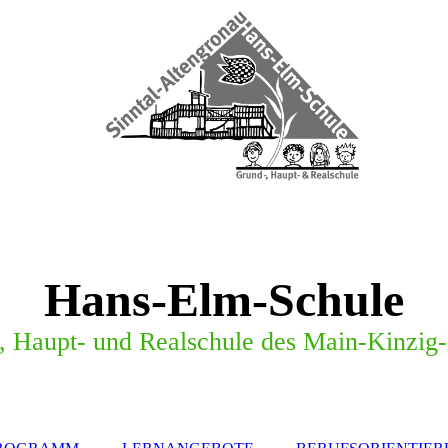
Hans-Elm-Schule
,
H
a
u
p
t
-
u
n
d
R
e
a
l
s
c
h
u
l
e
d
e
s
M
a
i
n
-
K
i
n
z
i
g
-