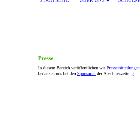
STARTSEITE
ÜBER UNS
SCHULP
Presse
In diesem Bereich veröffentlichen wir
Pressemitteilungen
bedanken uns bei den
Sponsoren
der Abschlusszeitun
g
.