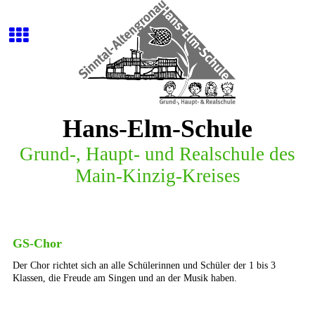
Hans-Elm-Schule
G
r
u
n
d
-
,
H
a
u
p
t
-
u
n
d
R
e
a
l
s
c
h
u
l
e
d
e
s
M
a
i
n
-
K
i
n
z
i
g
-
K
r
e
i
s
e
s
GS-Chor
Der Chor richtet sich an alle Schülerinnen und Schüler der 1 bis 3
Klassen, die Freude am Singen und an der Musik haben.