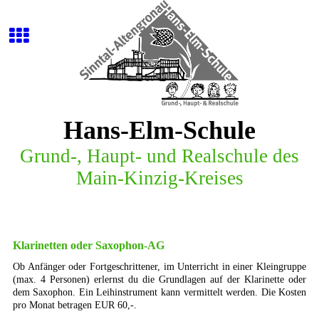
Hans-Elm-Schule
G
r
u
n
d
-
,
H
a
u
p
t
-
u
n
d
R
e
a
l
s
c
h
u
l
e
d
e
s
M
a
i
n
-
K
i
n
z
i
g
-
K
r
e
i
s
e
s
Klarinetten oder Saxophon-AG
Ob Anfänger oder Fortgeschrittener, im Unterricht in einer Kleingruppe
(max. 4 Personen) erlernst du die Grundlagen auf der Klarinette oder
dem Saxophon. Ein Leihinstrument kann vermittelt werden. Die Kosten
pro Monat betragen EUR 60,-.