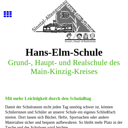
Hans-Elm-Schule
G
r
u
n
d
-
,
H
a
u
p
t
-
u
n
d
R
e
a
l
s
c
h
u
l
e
d
e
s
M
a
i
n
-
K
i
n
z
i
g
-
K
r
e
i
s
e
s
Mit mehr Leichtigkeit durch den Schulalltag
Damit der Schulranzen nicht jeden Tag unnötig schwer ist, können
Schülerinnen und Schüler an unserer Schule ein eigenes Schließfach
mieten. Dort lassen sich Bücher, Hefte, Sportsachen oder andere
Materialien sicher und bequem aufbewahren. So bleibt mehr Platz in der
Tasche und der Schulweg wird leichter.