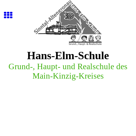
Hans-Elm-Schule
G
r
u
n
d
-
,
H
a
u
p
t
-
u
n
d
R
e
a
l
s
c
h
u
l
e
d
e
s
M
a
i
n
-
K
i
n
z
i
g
-
K
r
e
i
s
e
s